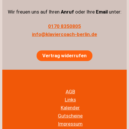
Wir freuen uns auf Ihren
Anruf
oder Ihre
Email
unter:
0170 8350805
info@klaviercoach-berlin.de
Vertrag widerrufen
AGB
Links
Kalender
Gutscheine
Impressum